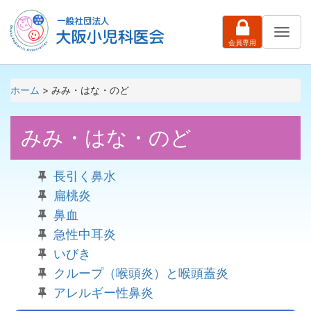
ナ
会員専用
ビ
ゲ
ー
シ
ホーム
> みみ・はな・のど
ョ
ン
みみ・はな・のど
長引く鼻水
扁桃炎
鼻血
急性中耳炎
いびき
クループ（喉頭炎）と喉頭蓋炎
アレルギー性鼻炎