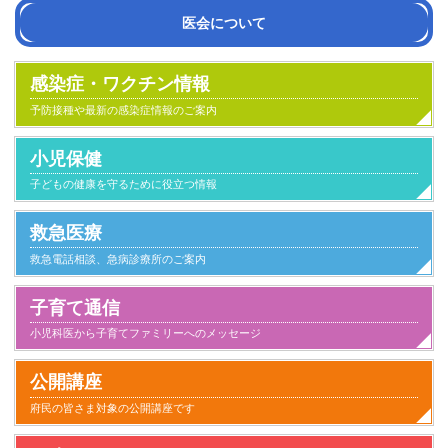
医会について
会長挨拶
沿革
医会活動の紹介
組織・役員名簿
定款
感染症・ワクチン情報
予防接種や最新の感染症情報のご案内
小児保健
子どもの健康を守るために役立つ情報
救急医療
救急電話相談、急病診療所のご案内
子育て通信
小児科医から子育てファミリーへのメッセージ
小児科とのつきあい方
子供が病気になったとき家庭でのケアと心得
家族とのかかわり
日常生活
気になること
健康にすごすために
事故と安全
病気のこと
公開講座
府民の皆さま対象の公開講座です