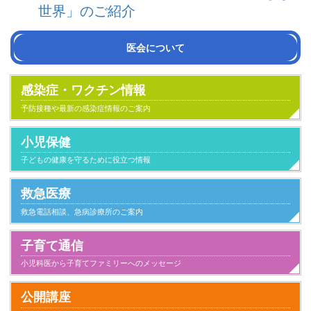
世界」のご紹介
医会について
会長挨拶
沿革
医会活動の紹介
組織・役員名簿
定款
感染症・ワクチン情報
予防接種や最新の感染症情報のご案内
小児保健
子どもの健康を守るために役立つ情報
救急医療
救急電話相談、急病診療所のご案内
子育て通信
小児科医から子育てファミリーへのメッセージ
小児科とのつきあい方
子供が病気になったとき家庭でのケアと心得
家族とのかかわり
日常生活
気になること
健康にすごすために
事故と安全
病気のこと
公開講座