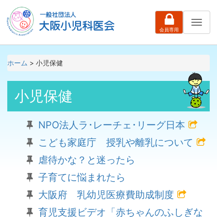
ナ
会員専用
ビ
ゲ
ー
シ
ホーム
> 小児保健
ョ
ン
小児保健
NPO法人ラ･レーチェ･リーグ日本
こども家庭庁 授乳や離乳について
虐待かな？と迷ったら
子育てに悩まれたら
大阪府 乳幼児医療費助成制度
育児支援ビデオ「赤ちゃんのふしぎな