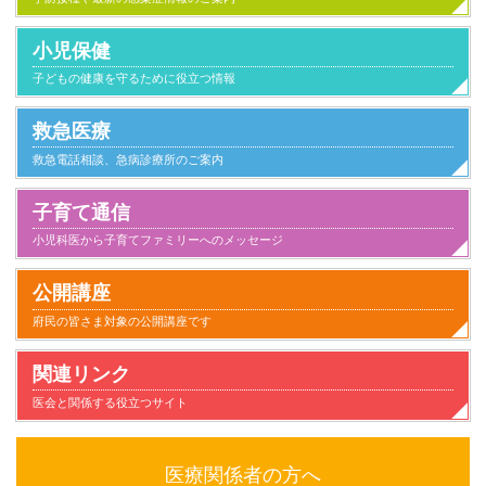
小児保健
子どもの健康を守るために役立つ情報
救急医療
救急電話相談、急病診療所のご案内
子育て通信
小児科医から子育てファミリーへのメッセージ
小児科とのつきあい方
子供が病気になったとき家庭でのケアと心得
家族とのかかわり
日常生活
気になること
健康にすごすために
事故と安全
病気のこと
公開講座
府民の皆さま対象の公開講座です
関連リンク
医会と関係する役立つサイト
医療関係者の方へ