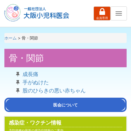
ナ
会員専用
ビ
ゲ
ー
シ
ホーム
> 骨・関節
ョ
ン
骨・関節
成長痛
手がぬけた
股のひらきの悪い赤ちゃん
医会について
会長挨拶
沿革
医会活動の紹介
組織・役員名簿
定款
感染症・ワクチン情報
予防接種や最新の感染症情報のご案内