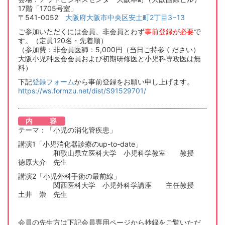
17階「1705号室」
〒541-0052
大阪府大阪市中央区安土町2丁目3−13
ご参加いただくには会員、非会員とわず
事前登録が必要
で
す。（定員120名・先着順）
（参加費：非会員医師：5,000円（当日ご持参ください）
大阪小児科医会会員および初期研修医と小児科専攻医は無
料）
下記
登録フォーム
から事前登録をお願い申し上げます。
https://ws.formzu.net/dist/S91529701/
内 容
テーマ：「小児の消化管疾患」
講演1「小児消化器診療のup-to-date」
和歌山県立医科大学 小児科学教室 教授
徳原大介 先生
講演2「小児外科手術の最前線」
関西医科大学 小児外科学講座 主任教授
土井 崇 先生
会員の先生方は下記会員専用ページから抄録をご覧いただ