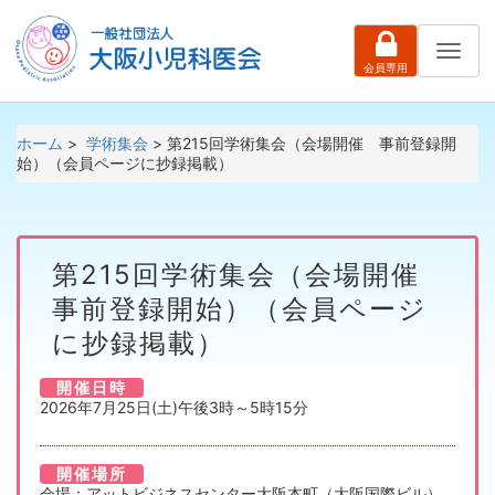
ナ
会員専用
ビ
ゲ
ー
シ
ホーム
>
学術集会
> 第215回学術集会（会場開催 事前登録開
ョ
始）（会員ページに抄録掲載）
ン
第215回学術集会（会場開催
事前登録開始）（会員ページ
に抄録掲載）
開催日時
2026年7月25日(土)午後3時～5時15分
開催場所
会場：アットビジネスセンター大阪本町（大阪国際ビル）