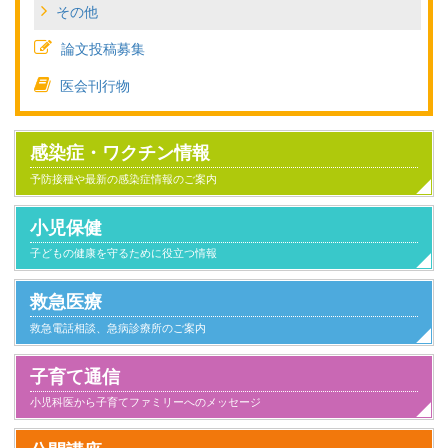
その他
論文投稿募集
医会刊行物
感染症・ワクチン情報
予防接種や最新の感染症情報のご案内
小児保健
子どもの健康を守るために役立つ情報
救急医療
救急電話相談、急病診療所のご案内
子育て通信
小児科医から子育てファミリーへのメッセージ
小児科とのつきあい方
子供が病気になったとき家庭でのケアと心得
家族とのかかわり
日常生活
気になること
健康にすごすために
事故と安全
病気のこと