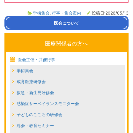
学術集会
,
行事・集会案内
投稿日:2026/05/13
医会について
会長挨拶
沿革
医会活動の紹介
組織・役員名簿
定款
医療関係者の方へ
医会主催・共催行事
学術集会
成育医療研修会
救急・新生児研修会
感染症サーベイランスモニター会
子どものこころの研修会
総会・教育セミナー