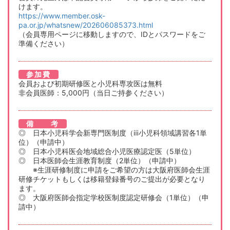
けます。
https://www.member.osk-
pa.or.jp/whatsnew/202606085373.html
（会員専用ページに移動しますので、IDとパスワードをご
準備ください）
参加費
会員および初期研修医と小児科専攻医は無料
非会員医師：5,000円（当日ご持参ください）
備 考
◎ 日本小児科学会新専門医制度（ⅲ小児科領域講習各1単
位）（申請中）
◎ 日本小児科医会地域総合小児医療認定医（5単位）
◎ 日本医師会生涯教育制度（2単位）（申請中）
※生涯研修制度に申請をご希望の方は大阪府医師会生涯
研修チケットもしくは移籍登録番号のご提出が必要となり
ます。
◎ 大阪府医師会指定学校医制度認定研修会（1単位）（申
請中）