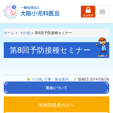
ナ
会員専用
ビ
ゲ
ー
シ
ホーム
>
その他
> 第8回予防接種セミナー
ョ
ン
第8回予防接種セミナー
その他
,
行事・集会案内
投稿日:2014/08/28
医会について
会長挨拶
沿革
医会活動の紹介
組織・役員名簿
定款
医療関係者の方へ