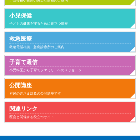
予防接種や最新の感染症情報のご案内
小児保健
子どもの健康を守るために役立つ情報
救急医療
救急電話相談、急病診療所のご案内
子育て通信
小児科医から子育てファミリーへのメッセージ
小児科とのつきあい方
子供が病気になったとき家庭でのケアと心得
家族とのかかわり
日常生活
気になること
健康にすごすために
事故と安全
病気のこと
公開講座
府民の皆さま対象の公開講座です
関連リンク
医会と関係する役立つサイト