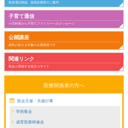
救急電話相談、急病診療所のご案内
子育て通信
小児科医から子育てファミリーへのメッセージ
小児科とのつきあい方
子供が病気になったとき家庭でのケアと心得
家族とのかかわり
日常生活
気になること
健康にすごすために
事故と安全
病気のこと
公開講座
府民の皆さま対象の公開講座です
関連リンク
医会と関係する役立つサイト
医療関係者の方へ
医会主催・共催行事
学術集会
成育医療研修会