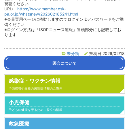
視聴ください
URL:
https://www.member.osk-
pa.or.jp/whatsnew/202602185241.html
※会員専用ページに移動しますのでログインIDとパスワードをご準
備ください
※ログイン方法は「ISOPニュース速報」冒頭部分にも記載してお
ります
未分類
投稿日:2026/02/18
医会について
会長挨拶
沿革
医会活動の紹介
組織・役員名簿
定款
感染症・ワクチン情報
予防接種や最新の感染症情報のご案内
小児保健
子どもの健康を守るために役立つ情報
救急医療