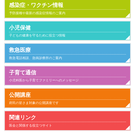
感染症・ワクチン情報
予防接種や最新の感染症情報のご案内
小児保健
子どもの健康を守るために役立つ情報
救急医療
救急電話相談、急病診療所のご案内
子育て通信
小児科医から子育てファミリーへのメッセージ
小児科とのつきあい方
子供が病気になったとき家庭でのケアと心得
家族とのかかわり
日常生活
気になること
健康にすごすために
事故と安全
病気のこと
公開講座
府民の皆さま対象の公開講座です
関連リンク
医会と関係する役立つサイト