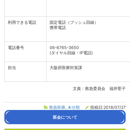
利用できる電話
固定電話（プッシュ回線）
携帯電話
電話番号
06-6765-3650
(ダイヤル回線・IP電話)
担当
大阪府医療対策課
文責：救急委員会 福井聖子
救急医療
,
未分類
投稿日:2018/07/27
医会について
会長挨拶
沿革
医会活動の紹介
組織・役員名簿
定款