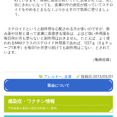
目にきれいになっても、皮膚の中の炎症が残っていてステロ
イドをやめるとまもなくぶりかえすので気長に塗りましょ
う。
ステロイドというと副作用を心配される方が多いのですが、飲
み薬や注射と違って皮膚に直接塗る場合は、よほど強い外用薬を
毎日何か月も塗らないと副作用はおきません。たとえば、よく使
われるMildクラスのステロイド外用薬であれば、1日7ｇ（5ｇチュ
ーブ1本半）を毎日1か月塗り続けても副作用はこない、とされて
います。
（亀崎佐織）
アレルギー
,
皮膚
投稿日:2013/05/01
医会について
会長挨拶
沿革
医会活動の紹介
組織・役員名簿
定款
感染症・ワクチン情報
予防接種や最新の感染症情報のご案内