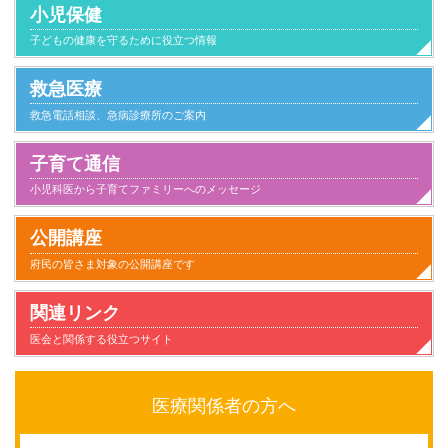
小児保健
子どもの健康を守るために役立つ情報
救急医療
救急電話相談、急病診療所のご案内
子育て通信
小児科医から子育てファミリーへのメッセージ
小児科とのつきあい方
子供が病気になったとき家庭でのケアと心得
家族とのかかわり
日常生活
気になること
健康にすごすために
事故と安全
病気のこと
公開講座
府民の皆さま対象の公開講座です
関連リンク
医会と関係する役立つサイト
医療関係者の方へ