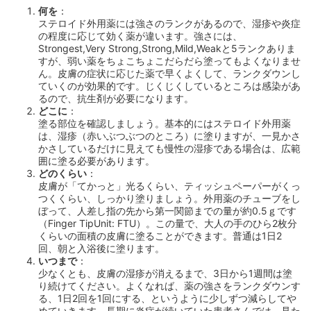
何を
：
ステロイド外用薬には強さのランクがあるので、湿疹や炎症
の程度に応じて効く薬が違います。強さには、
Strongest,Very Strong,Strong,Mild,Weakと5ランクありま
すが、弱い薬をちょこちょこだらだら塗ってもよくなりませ
ん。皮膚の症状に応じた薬で早くよくして、ランクダウンし
ていくのが効果的です。じくじくしているところは感染があ
るので、抗生剤が必要になります。
どこに
：
塗る部位を確認しましょう。基本的にはステロイド外用薬
は、湿疹（赤いぶつぶつのところ）に塗りますが、一見かさ
かさしているだけに見えても慢性の湿疹である場合は、広範
囲に塗る必要があります。
どのくらい
：
皮膚が「てかっと」光るくらい、ティッシュペーパーがくっ
つくくらい、しっかり塗りましょう。外用薬のチューブをし
ぼって、人差し指の先から第一関節までの量が約0.5ｇです
（Finger TipUnit: FTU）。この量で、大人の手のひら2枚分
くらいの面積の皮膚に塗ることができます。普通は1日2
回、朝と入浴後に塗ります。
いつまで
：
少なくとも、皮膚の湿疹が消えるまで、3日から1週間は塗
り続けてください。よくなれば、薬の強さをランクダウンす
る、1日2回を1回にする、というように少しずつ減らしてや
めていきます。長期に炎症が続いていた患者さんでは、見た