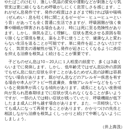
やたばこのけむり、激しい気温の変化や運動などが刺激となり気
管支は更に細くなるため呼吸がしにくく息苦しさを感じます。こ
れがぜん息発作です。発作の程度はさまざまで軽ければ咳や喘鳴
（ぜんめい：息を吐く時に聞こえるゼーゼー・ヒューヒューとい
う音）があっても全く普通に生活できますが、呼吸困難が強く食
事や睡眠が障害される場合もあり、時には死に至る危険性があり
ます。しかし、病気を正しく理解し、症状を悪化させる原因を取
り除くなど環境を整え、薬を上手に使うことで、健康な人と変わ
らない生活を送ることが可能です。単に発作を起こさないだけで
なく、気管支の過敏性が低下し発作が起きにくくなるように炎症
を抑える治療を根気よく続けることが重要です。
子どものぜん息は10～20人に１人程度の頻度で、多くは3歳く
らいまでに発病します。しかし、低年齢児ではぜん息以外の原因
でもぜん息に似た症状を示すことがあるためぜん息の診断は容易
でない場合があります。親がぜん息などのアレルギー疾患を有す
る場合や本人がアトピー性皮膚炎、食物アレルギーなどをもって
いると発病率が高くなる傾向があります。成長にともない改善傾
向が見られ思春期頃までに症状が見られなくなることが多いよう
ですが、一部の人では軽い症状が残っていたり、呼吸機能が低下
したまま成人に持ち越す場合があります。また、一旦軽快してい
ても成人になって再発することがあります。かかりつけの先生と
相談しながら治療を根気よくしっかりと続けて中断しないように
しましょう。
（井上壽茂）