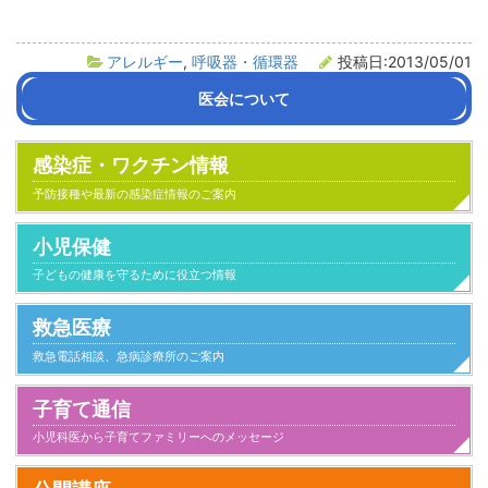
アレルギー
,
呼吸器・循環器
投稿日:2013/05/01
医会について
会長挨拶
沿革
医会活動の紹介
組織・役員名簿
定款
感染症・ワクチン情報
予防接種や最新の感染症情報のご案内
小児保健
子どもの健康を守るために役立つ情報
救急医療
救急電話相談、急病診療所のご案内
子育て通信
小児科医から子育てファミリーへのメッセージ
小児科とのつきあい方
子供が病気になったとき家庭でのケアと心得
家族とのかかわり
日常生活
気になること
健康にすごすために
事故と安全
病気のこと