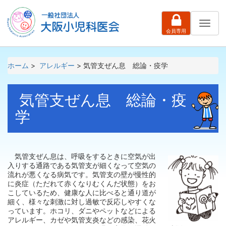
ナ
会員専用
ビ
ゲ
ー
シ
ホーム
>
アレルギー
> 気管支ぜん息 総論・疫学
ョ
ン
気管支ぜん息 総論・疫
学
気管支ぜん息は、呼吸をするときに空気が出
入りする通路である気管支が細くなって空気の
流れが悪くなる病気です。気管支の壁が慢性的
に炎症（ただれて赤くなりむくんだ状態）をお
こしているため、健康な人に比べると通り道が
細く、様々な刺激に対し過敏で反応しやすくな
っています。ホコリ、ダニやペットなどによる
アレルギー、カゼや気管支炎などの感染、花火