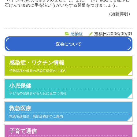
石けんでまめに手を洗いうがいをする習慣をつけましょう。
（須藤博明）
感染症
投稿日:2006/09/01
医会について
会長挨拶
沿革
医会活動の紹介
組織・役員名簿
定款
感染症・ワクチン情報
予防接種や最新の感染症情報のご案内
小児保健
子どもの健康を守るために役立つ情報
救急医療
救急電話相談、急病診療所のご案内
子育て通信