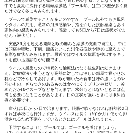
現在51種類の血清型が知られ繰り返し感染することになります。
中でも夏期に流行する咽頭結膜熱「プール熱」は主に3型が多く夏
だけでなく冬にもみられます。
プールで感染することが多いのですが、プール以外でもお風呂
やタオルの共用、通常の飛沫感染や手指を介した接触感染もあり
家族内の感染もみられます。感染しても5日から7日は症状がでま
せん（潜伏期）。
突然39度を超える発熱と喉の痛みと結膜の充血で発症し、中に
は頭痛や嘔吐、下痢、腹痛といった消化器症状や肺炎に至るまで
多彩な症状がみられます。最近ではウイルス抗原を検出するキッ
トを使い迅速診断が可能です。
ウイルス感染なので特異的な治療法はなく抗生剤は効きませ
ん。対症療法が中心となり高熱に対しては涼しい部屋で寝かせ氷
枕などで冷やしてあげます。喉が痛いため食事は味の濃いものや
熱いもの、ざらつきのあるものは食べにくくプリンやゼリー、冷
めたおかゆやスープなどを与えます。水分もとれないときには点
滴も必要になることがあります。目の症状が強いときには眼科治
療が必要です。
症状は5日から7日で治まります。眼脂や咳がなければ解熱後2日
すれば学校にも行けますが、ウイルスは長く（約1か月）便から排
泄されるため下痢をしているときにはプールは入れません。
予防するには（1）プールでは、ゴーグルを着けましょう。
（2）タオルの共用はやめましょう。また、（3）家庭でも流水と