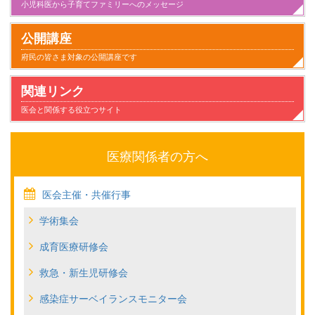
小児科医から子育てファミリーへのメッセージ
小児科とのつきあい方
子供が病気になったとき家庭でのケアと心得
家族とのかかわり
日常生活
気になること
健康にすごすために
事故と安全
病気のこと
公開講座
府民の皆さま対象の公開講座です
関連リンク
医会と関係する役立つサイト
医療関係者の方へ
医会主催・共催行事
学術集会
成育医療研修会
救急・新生児研修会
感染症サーベイランスモニター会