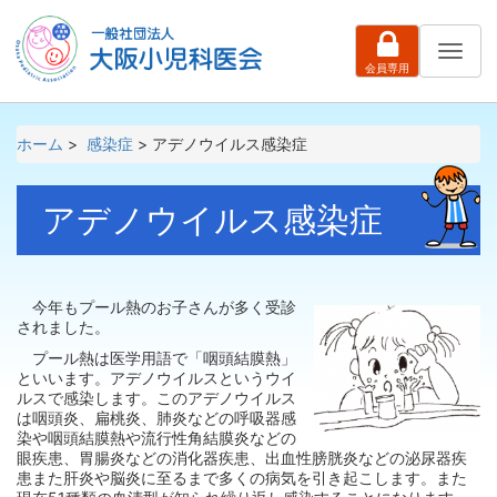
ナ
会員専用
ビ
ゲ
ー
シ
ホーム
>
感染症
> アデノウイルス感染症
ョ
ン
アデノウイルス感染症
今年もプール熱のお子さんが多く受診
されました。
プール熱は医学用語で「咽頭結膜熱」
といいます。アデノウイルスというウイ
ルスで感染します。このアデノウイルス
は咽頭炎、扁桃炎、肺炎などの呼吸器感
染や咽頭結膜熱や流行性角結膜炎などの
眼疾患、胃腸炎などの消化器疾患、出血性膀胱炎などの泌尿器疾
患また肝炎や脳炎に至るまで多くの病気を引き起こします。また