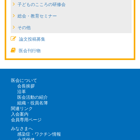
子どものこころの研修会
総会・教育セミナー
その他
論文投稿募集
医会刊行物
医会について
会長挨拶
沿革
医会活動の紹介
組織・役員名簿
関連リンク
入会案内
会員専用ページ
みなさまへ
感染症・ワクチン情報
小児保健