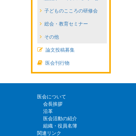
庭
子どものこころの研修会
で
総会・教育セミナー
の
その他
ケ
論文投稿募集
ア
医会刊行物
と
心
得
医会について
会長挨拶
沿革
医会活動の紹介
組織・役員名簿
関連リンク