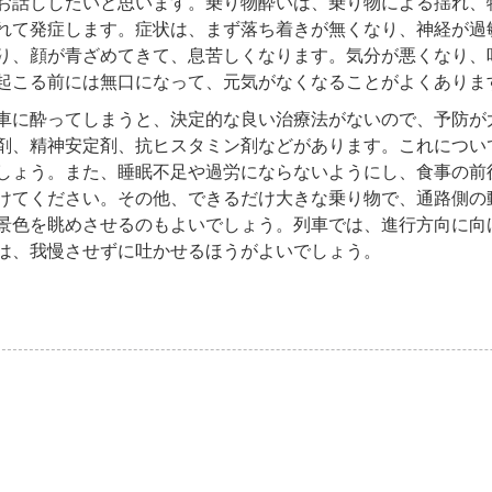
お話ししたいと思います。乗り物酔いは、乗り物による揺れ、
れて発症します。症状は、まず落ち着きが無くなり、神経が過
り、顔が青ざめてきて、息苦しくなります。気分が悪くなり、
起こる前には無口になって、元気がなくなることがよくありま
介
簿
に酔ってしまうと、決定的な良い治療法がないので、予防が
剤、精神安定剤、抗ヒスタミン剤などがあります。これについ
しょう。また、睡眠不足や過労にならないようにし、食事の前
けてください。その他、できるだけ大きな乗り物で、通路側の
景色を眺めさせるのもよいでしょう。列車では、進行方向に向
は、我慢させずに吐かせるほうがよいでしょう。