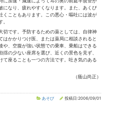
特に加速・減速によって耳の奥の前庭半規管が
敏になり、疲れやすくなります。また、あくび
吐くこともあります。この悪心・嘔吐には波が
す。
大切です。予防するための薬としては、自律神
てはかかりつけ医、または薬局に相談されると
後や、空腹が強い状態での乗車、乗船はできる
動揺の少ない座席を選び、近くの景色を見ず、
けて座ることも一つの方法です。吐き気のある
（蔭山尚正）
あそび
投稿日:2006/09/01