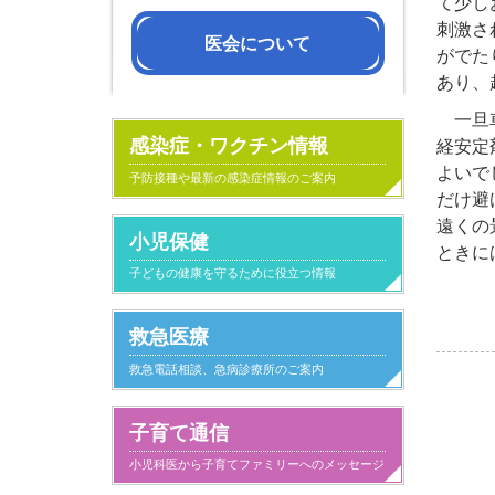
て少し
刺激さ
医会について
がでた
あり、
会長挨拶
沿革
医会活動の紹
組織・役員名
定款
一旦車
感染症・ワクチン情報
経安定
よいで
予防接種や最新の感染症情報のご案内
だけ避
遠くの
小児保健
ときに
子どもの健康を守るために役立つ情報
救急医療
救急電話相談、急病診療所のご案内
子育て通信
小児科医から子育てファミリーへのメッセージ