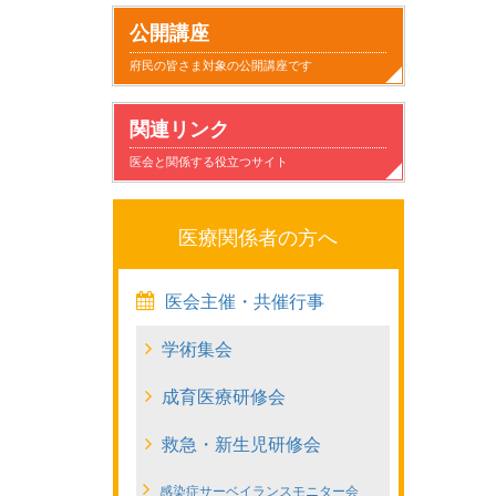
小
子
家
日
気
健
事
病
公開講座
児
供
族
常
に
康
故
気
府民の皆さま対象の公開講座です
科
が
と
生
な
に
と
の
関連リンク
と
病
の
活
る
す
安
こ
医会と関係する役立つサイト
の
気
か
こ
ご
全
と
つ
に
か
と
す
医療関係者の方へ
き
な
わ
た
医会主催・共催行事
あ
っ
り
め
学術集会
い
た
に
成育医療研修会
方
と
き
救急・新生児研修会
家
感染症サーベイランスモニター会