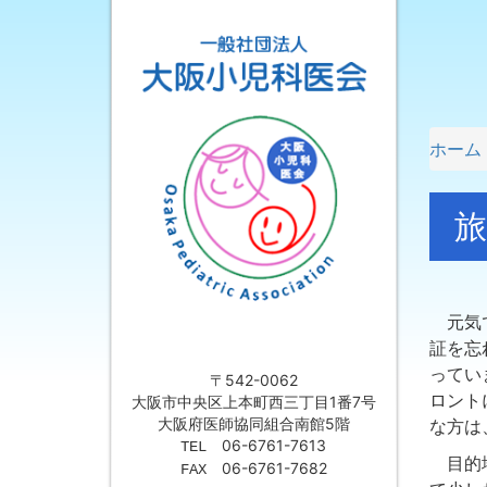
ホーム
旅
元気で
証を忘
ってい
〒542-0062
ロント
大阪市中央区上本町西三丁目1番7号
大阪府医師協同組合南館5階
な方は
06-6761-7613
TEL
目的地
06-6761-7682
FAX