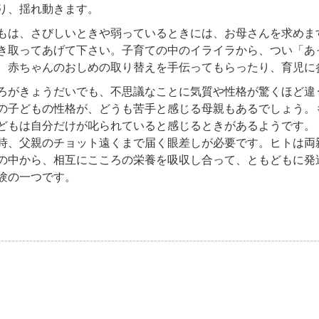
り、揺れ動きます。
は、さびしいときや弱っているときには、お母さんを求めま
き取ってあげて下さい。子育ての中のイライラから、つい「あ
介
簿
、赤ちゃんのおしめの取り替えを手伝ってもらったり、育児に
がきょうだいでも、不思議なことに気質や性格が驚くほど違
の子どもの性格が、どうも苦手と感じる母親もあるでしょう。
どもは自分だけが叱られていると感じるときがあるようです。
時、父親のチョット遠くまで届く眼差しが必要です。ヒトは両
の中から、相互にこころの栄養を吸収し合って、ともどもに発
験の一つです。