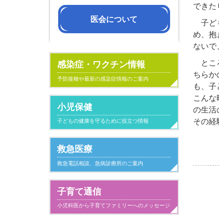
できた
医会について
子ども
め、抱
会長挨拶
沿革
医会活動の紹
組織・役員名
定款
ないで
ところ
感染症・ワクチン情報
ちらか
予防接種や最新の感染症情報のご案内
も、子
こんな
小児保健
の生活
その経
子どもの健康を守るために役立つ情報
救急医療
救急電話相談、急病診療所のご案内
子育て通信
小児科医から子育てファミリーへのメッセージ