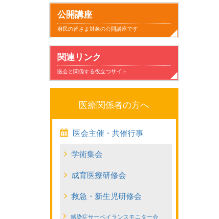
小
子
家
日
気
健
事
病
公開講座
児
供
族
常
に
康
故
気
府民の皆さま対象の公開講座です
科
が
と
生
な
に
と
の
関連リンク
と
病
の
活
る
す
安
こ
医会と関係する役立つサイト
の
気
か
こ
ご
全
と
つ
に
か
と
す
医療関係者の方へ
き
な
わ
た
医会主催・共催行事
あ
っ
り
め
学術集会
い
た
に
成育医療研修会
方
と
き
救急・新生児研修会
家
感染症サーベイランスモニター会