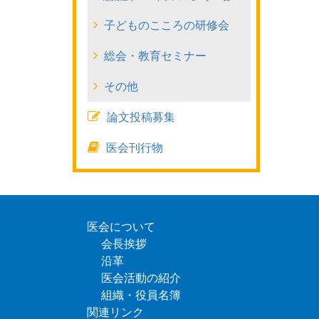
庭
子どものこころの研修会
で
総会・教育セミナー
の
その他
ケ
論文投稿募集
ア
医会刊行物
と
心
得
医会について
会長挨拶
沿革
医会活動の紹介
組織・役員名簿
関連リンク