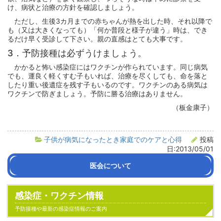
け、病状と治療の方針を確認しましょう。
ただし、生後3カ月までの赤ちゃんが熱を出した時、それ以降で
も（又は大きくなっても）「何か普段と様子が違う」時は、でき
るだけ早く受診して下さい。親の直感はとても大事です。
3．予防接種は必ずうけましょう。
かかると怖い感染症にはワクチンが作られています。同じ病気
でも、運良く軽くすむ子もいれば、治療を尽くしても、命を落と
したり重い後遺症を残す子もいるのです。ワクチンのある病気は
ワクチンで防ぎましょう。予防に勝る治療はありません。
（板金康子）
子供が病気になったとき家庭でのケアと心得
投稿
日:2013/05/01
医会について
会長挨拶
沿革
医会活動の紹介
組織・役員名簿
定款
感染症・ワクチン情報
予防接種や最新の感染症情報のご案内