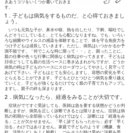
きあうコツをいくつか書いておきま
す。
1．子どもは病気をするものだ、と心得ておきまし
ょう。
いつも元気な子が、鼻水や咳、熱を出したり、下痢、嘔吐でし
んどそうにしていると、とても心配になりますね。でも、いろい
ろな細菌やウイルスの感染を体験することで、体を守る免疫力を
つけ子どもは成長していきます。ただし、病気はいつかかるか予
測不能です。「何でこんな時に限って・・」と、困ったことに、
親の仕事や色々な行事に関係なく病気はやってきます。子どもは
日頃どうしても親の生活ペースに巻き込まれがちですが、どうか
病気の時は子どものペースにスローダウンしてやさしく見守って
あげて下さい。子どもはとても安心しますし、容態の変化を早く
とらえることができます。子どもとひとつひとつ病気を乗り越え
ていくと、子どもが強くなるだけでなく親の子育て力もアップし
ますし、親子の絆も深まります。
2．病気になったら、経過をみることが大切です。
症状がでてすぐ受診しても、医師は急を要する状態かどうか判
断しますが、病気を正しく診断できるとは限りません。症状は病
気の初期から全部揃っているわけではなく、診断には「経過をみ
る」ことが欠かせません。「早く診てもらったから」必ず「早く
治る」わけではありません。家庭で子どものようす（機嫌、食
欲、活気など）をよく観察し、つらそうな時は早めに診察を受