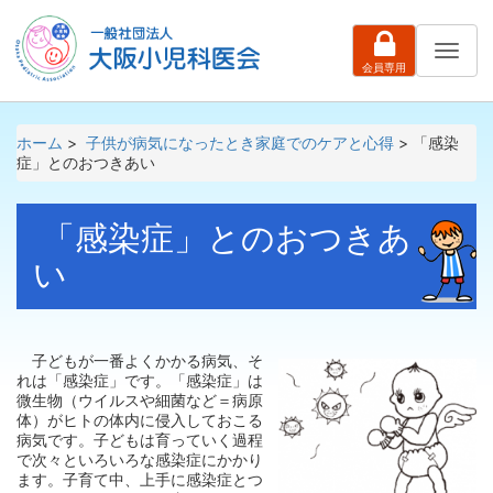
ナ
会員専用
ビ
ゲ
ー
シ
ホーム
>
子供が病気になったとき家庭でのケアと心得
> 「感染
ョ
症」とのおつきあい
ン
「感染症」とのおつきあ
い
子どもが一番よくかかる病気、そ
れは「感染症」です。「感染症」は
微生物（ウイルスや細菌など＝病原
体）がヒトの体内に侵入しておこる
病気です。子どもは育っていく過程
で次々といろいろな感染症にかかり
ます。子育て中、上手に感染症とつ