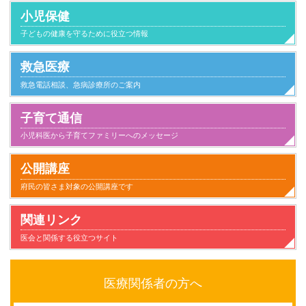
小児保健
子どもの健康を守るために役立つ情報
救急医療
救急電話相談、急病診療所のご案内
子育て通信
小児科医から子育てファミリーへのメッセージ
小児科とのつきあい方
子供が病気になったとき家庭でのケアと心得
家族とのかかわり
日常生活
気になること
健康にすごすために
事故と安全
病気のこと
公開講座
府民の皆さま対象の公開講座です
関連リンク
医会と関係する役立つサイト
医療関係者の方へ