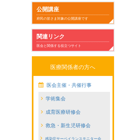
小
子
家
日
気
健
事
病
公開講座
児
供
族
常
に
康
故
気
府民の皆さま対象の公開講座です
科
が
と
生
な
に
と
の
関連リンク
と
病
の
活
る
す
安
こ
医会と関係する役立つサイト
の
気
か
こ
ご
全
と
つ
に
か
と
す
医療関係者の方へ
き
な
わ
た
医会主催・共催行事
あ
っ
り
め
学術集会
い
た
に
成育医療研修会
方
と
き
救急・新生児研修会
家
感染症サーベイランスモニター会