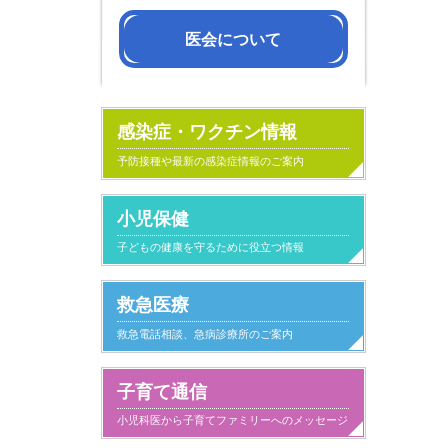
医会について
会長挨拶
沿革
医会活動の紹
組織・役員名
定款
感染症・ワクチン情報
予防接種や最新の感染症情報のご案内
小児保健
子どもの健康を守るために役立つ情報
救急医療
救急電話相談、急病診療所のご案内
子育て通信
小児科医から子育てファミリーへのメッセージ