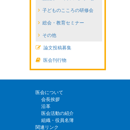
庭
子どものこころの研修会
で
総会・教育セミナー
の
その他
ケ
論文投稿募集
ア
医会刊行物
と
心
得
医会について
会長挨拶
沿革
医会活動の紹介
組織・役員名簿
関連リンク